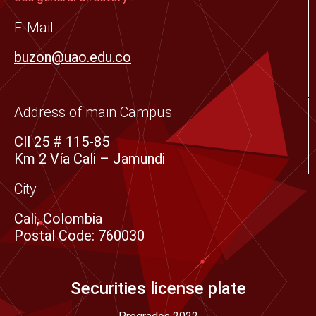
o
r
r
e
i
E-Mail
k
a
n
buzon@uao.edu.co
-
m
s
q
Address of main Campus
u
Cll 25 # 115-85
a
Km 2 Vía Cali – Jamundi
r
e
City
Cali, Colombia
Postal Code: 760030
Securities license plate