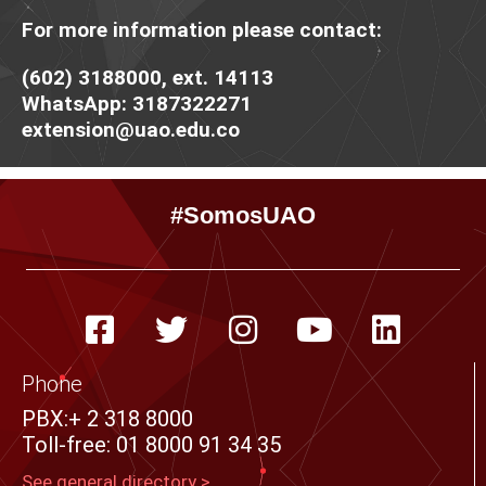
For more information please contact:
(602) 3188000, ext. 14113
WhatsApp: 3187322271
extension@uao.edu.co
#SomosUAO
F
T
I
Y
L
a
w
n
o
i
c
i
s
u
n
Phone
e
t
t
t
k
PBX:+ 2 318 8000
Toll-free: 01 8000 91 34 35
b
t
a
u
e
o
e
g
b
d
See general directory >