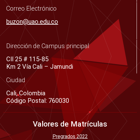
o
r
r
e
i
Correo Electrónico
k
a
n
buzon@uao.edu.co
-
m
s
q
Dirección de Campus principal
u
Cll 25 # 115-85
a
Km 2 Vía Cali – Jamundi
r
e
Ciudad
Cali, Colombia
Código Postal: 760030
Valores de Matrículas
Pregrados 2022