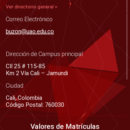
o
e
g
b
d
Ver directorio general >
o
r
r
e
i
Correo Electrónico
k
a
n
buzon@uao.edu.co
-
m
s
q
Dirección de Campus principal
u
Cll 25 # 115-85
a
Km 2 Vía Cali – Jamundi
r
e
Ciudad
Cali, Colombia
Código Postal: 760030
Valores de Matrículas