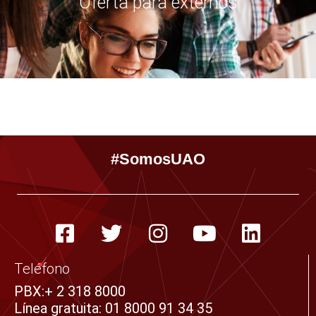
Oferta para externos
#SomosUAO
F
T
I
Y
L
a
w
n
o
i
c
i
s
u
n
Teléfono
e
t
t
t
k
PBX:+ 2 318 8000
Línea gratuita: 01 8000 91 34 35​
b
t
a
u
e