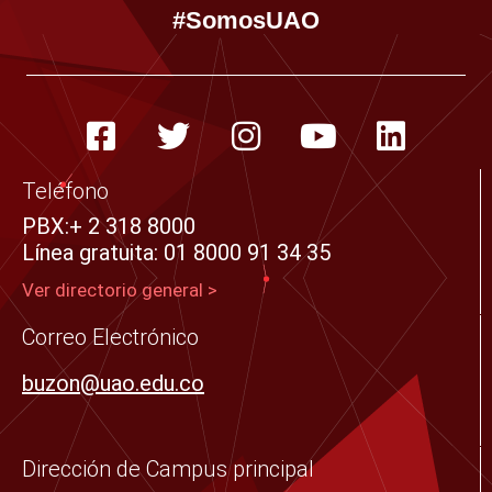
#SomosUAO
F
T
I
Y
L
a
w
n
o
i
c
i
s
u
n
Teléfono
e
t
t
t
k
PBX:+ 2 318 8000
Línea gratuita: 01 8000 91 34 35​
b
t
a
u
e
o
e
g
b
d
Ver directorio general >
o
r
r
e
i
Correo Electrónico
k
a
n
buzon@uao.edu.co
-
m
s
q
Dirección de Campus principal
u