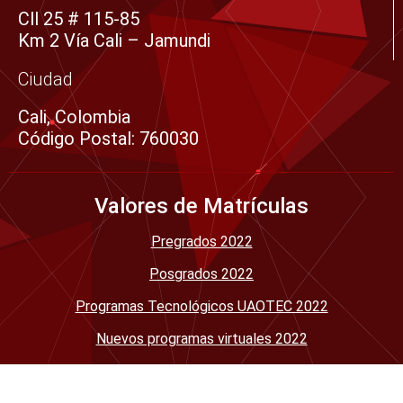
Cll 25 # 115-85
a
Km 2 Vía Cali – Jamundi
r
e
Ciudad
Cali, Colombia
Código Postal: 760030
Valores de Matrículas
Pregrados 2022
Posgrados 2022
Programas Tecnológicos UAOTEC 2022
Nuevos programas virtuales 2022