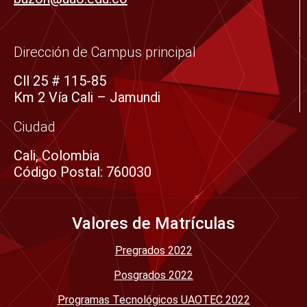
-
m
s
q
Dirección de Campus principal
u
Cll 25 # 115-85
a
Km 2 Vía Cali – Jamundi
r
e
Ciudad
Cali, Colombia
Código Postal: 760030
Valores de Matrículas
Pregrados 2022
Posgrados 2022
Programas Tecnológicos UAOTEC 2022