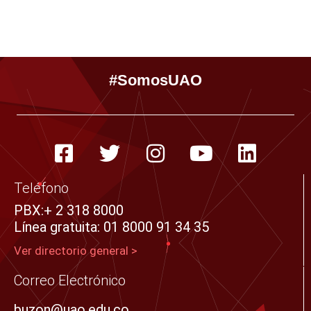
#SomosUAO
F
T
I
Y
L
a
w
n
o
i
c
i
s
u
n
Teléfono
e
t
t
t
k
PBX:+ 2 318 8000
Línea gratuita: 01 8000 91 34 35​
b
t
a
u
e
o
e
g
b
d
Ver directorio general >
o
r
r
e
i
Correo Electrónico
k
a
n
buzon@uao.edu.co